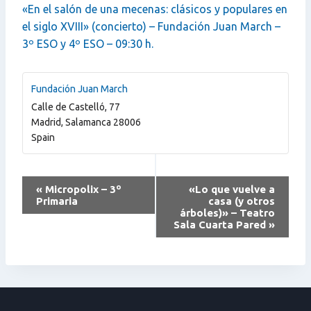
«En el salón de una mecenas: clásicos y populares en
el siglo XVIII» (concierto) – Fundación Juan March –
3º ESO y 4º ESO – 09:30 h.
Fundación Juan March
Calle de Castelló, 77
Madrid
,
Salamanca
28006
Spain
Navegación
«
Micropolix – 3º
«Lo que vuelve a
Primaria
casa (y otros
del
árboles)» – Teatro
Sala Cuarta Pared
»
Evento