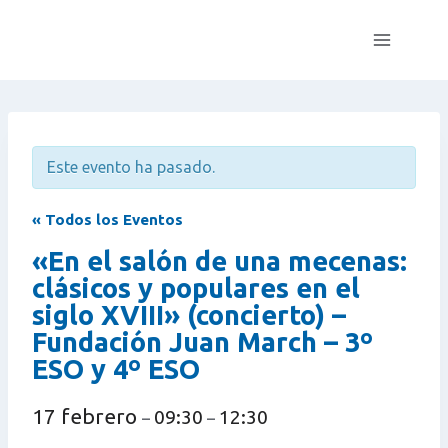
Saltar
al
contenido
Este evento ha pasado.
« Todos los Eventos
«En el salón de una mecenas:
clásicos y populares en el
siglo XVIII» (concierto) –
Fundación Juan March – 3º
ESO y 4º ESO
17 febrero
09:30
12:30
–
–