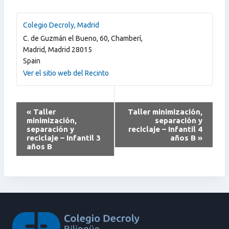
Colegio Decroly, Madrid
C. de Guzmán el Bueno, 60, Chamberí,
Madrid
,
Madrid
28015
Spain
Ver el sitio web del Recinto
Navegación
«
Taller
Taller minimización,
minimización,
separación y
del
separación y
reciclaje – Infantil 4
reciclaje – Infantil 3
años B
»
Evento
años B