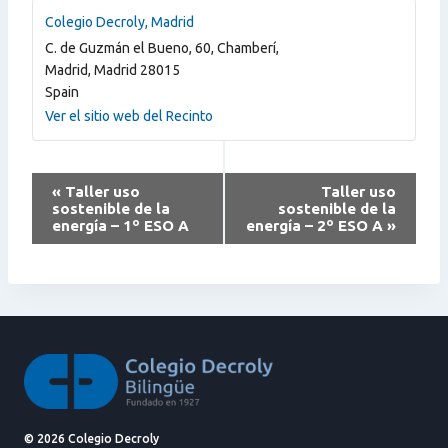
Colegio Decroly, Madrid
C. de Guzmán el Bueno, 60, Chamberí,
Madrid
,
Madrid
28015
Spain
Ver el sitio web del Recinto
Navegación
«
Taller uso
Taller uso
sostenible de la
sostenible de la
del
energía – 1º ESO A
energía – 2º ESO A
»
Evento
© 2026 Colegio Decroly